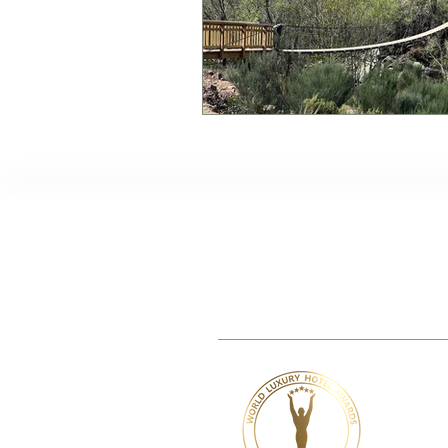
TheVagar Countryhous
www.thevagar.pt
|
stay@thevagar.
Serra da Esperanca, 6250-092 Be