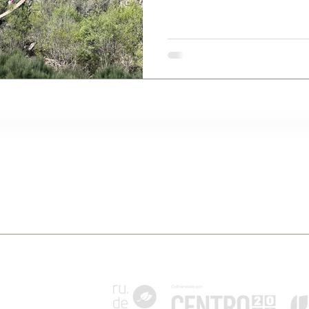
e Belmonte
Siga-nos
pt
lmonte - Portugal