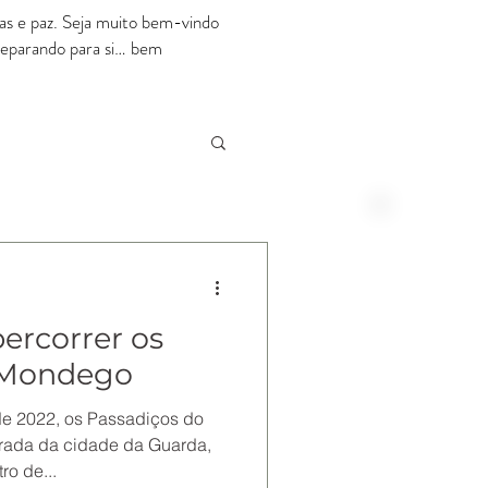
rias e paz. Seja muito bem-vindo
preparando para si… bem
RESERVE ONLINE
Melhor Preço Disponível
ercorrer os
 Mondego
e 2022, os Passadiços do
rada da cidade da Guarda,
ro de...