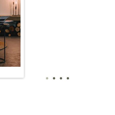
Áreas comuns excelentes. Tudo de muito b
Pequeno almoço delicioso, tudo fresquinho,
Personalizado para o gosto de cada hóspe
da tarde com queijos, geléias da região, bol
equipe são muito atenciosos. Adoramos a ex
Vagar. E já queremos voltar!!"
- PATRICIA LADEIRA
Google ★★★★★ 5/5