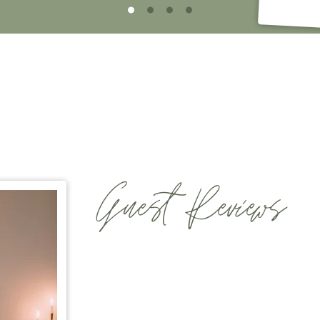
Guest Reviews
"Maravilhosa nossa estadia no The Vagar! 
incrível, confortável, quentinho, com uma
gostosa, lareira e ar condicionado, varand
nascer do sol que pode ser visto da cama. 