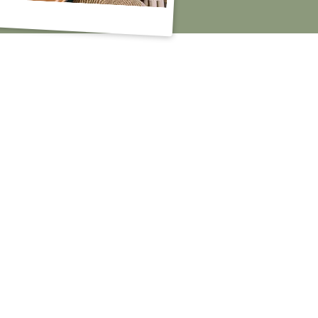
Tudo perfeito! Quarto
 vista deslumbrante. Cama
a. A gente acorda com o
A cena parece uma pintura!