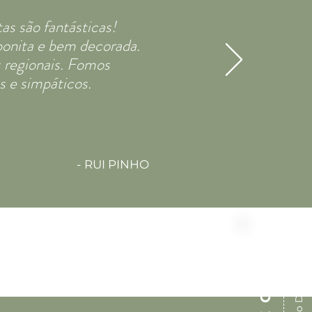
as são fantásticas!
bonita e bem decorada.
 regionais. Fomos
s e simpáticos.
- RUI PINHO
Melhor Preço Disponível