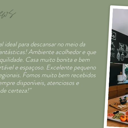
iews
l ideal para descansar no meio da
 fantásticas! Ambiente acolhedor e que
nquilidade. Casa muito bonita e bem
rtável e espaçoso. Excelente pequeno
egionais. Fomos muito bem recebidos
empre disponíveis, atenciosos e
de certeza!"