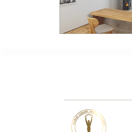
TheVagar Countryhous
www.thevagar.pt
|
stay@thevagar.
Serra da Esperanca, 6250-092 Be