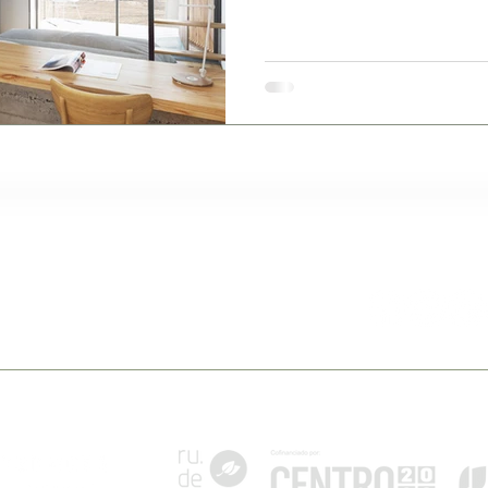
e Belmonte
Siga-nos
pt
lmonte - Portugal