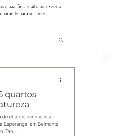
rias e paz. Seja muito bem-vindo
preparando para si… bem
RESERVE ONLINE
Melhor Preço Disponível
6 quartos
natureza
 de charme minimalista,
da Esperança, em Belmonte.
. Tão...