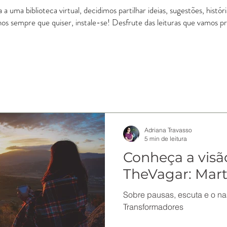
a uma biblioteca virtual, decidimos partilhar ideias, sugestões, histó
-nos sempre que quiser, instale-se! Desfrute das leituras que vamos 
Adriana Travasso
5 min de leitura
Conheça a visão
TheVagar: Mar
Sobre pausas, escuta e o n
Transformadores