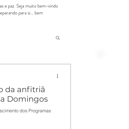
rias e paz. Seja muito bem-vindo
preparando para si… bem
RESERVE ONLINE
Melhor Preço Disponível
 da anfitriã
ta Domingos
ascimento dos Programas