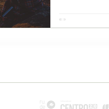
e Belmonte
Siga-nos
pt
lmonte - Portugal