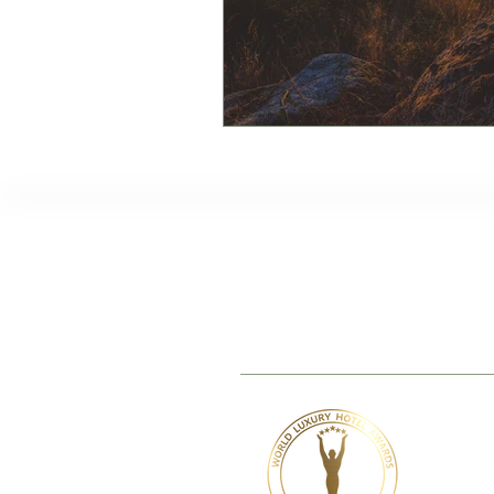
TheVagar Countryhous
www.thevagar.pt
|
stay@thevagar.
Serra da Esperanca, 6250-092 Be