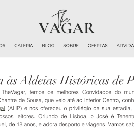
OS
GALERIA
BLOG
SOBRE
OFERTAS
ATIVID
a às Aldeias Históricas de 
TheVagar, temos os melhores Convidados do mund
hantre de Sousa, que veio até ao Interior Centro, conh
gal
 (AHP) e nos ofereceu o privilégio da sua estadia, a
ssos leitores. Oriundo de Lisboa, o José é Tenente
guel, de 18 anos, e adora desporto e viagens. Vamos sa