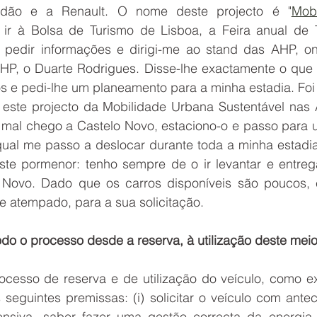
ndão e a Renault. O nome deste projecto é "
Mobi
i ir à Bolsa de Turismo de Lisboa, a Feira anual de 
a pedir informações e dirigi-me ao stand das AHP, on
HP, o Duarte Rodrigues. Disse-lhe exactamente o que pr
s e pedi-lhe um planeamento para a minha estadia. Foi 
este projecto da Mobilidade Urbana Sustentável nas
, mal chego a Castelo Novo, estaciono-o e passo para u
qual me passo a deslocar durante toda a minha estadia
te pormenor: tenho sempre de o ir levantar e entrega
 Novo. Dado que os carros disponíveis são poucos, 
e atempado, para a sua solicitação.
odo o processo desde a reserva, à utilização deste mei
rocesso de reserva e de utilização do veículo, como ex
guintes premissas: (i) solicitar o veículo com anteced
siva, saber fazer uma gestão correcta da energia 