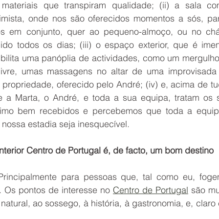
materiais que transpiram qualidade; (ii) a sala c
ntimista, onde nos são oferecidos momentos a sós, pa
os em conjunto, quer ao pequeno-almoço, ou no chá
do todos os dias; (iii) o espaço exterior, que é ime
bilita uma panóplia de actividades, como um mergulho 
livre, umas massagens no altar de uma improvisada 
 propriedade, oferecido pelo André; (iv) e, acima de tu
 a Marta, o André, e toda a sua equipa, tratam os 
ssimo bem recebidos e percebemos que toda a equip
 nossa estadia seja inesquecível.
nterior Centro de Portugal é, de facto, um bom destino
Principalmente para pessoas que, tal como eu, fog
. Os pontos de interesse no 
Centro de Portugal
 são mui
atural, ao sossego, à história, à gastronomia, e, claro e