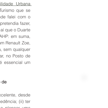
lidade Urbana 
Turismo que se 
de falei com o 
etendia fazer, 
aí que o Duarte 
 AHP: em suma, 
m Renault Zoe, 
, sem qualquer 
r, no Posto de 
é essencial um 
o de
Melhor Preço Disponível
celente, desde 
ência; (ii) ter 
e planear uma 