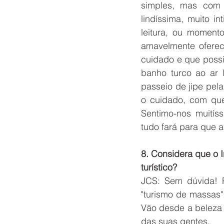
simples, mas com 
lindíssima, muito i
leitura, ou moment
amavelmente ofereci
cuidado e que possi
banho turco ao ar 
passeio de jipe pela
o cuidado, com que
Sentimo-nos muití
tudo fará para que a
8. Considera que o I
turístico?
JCS: Sem dúvida! 
"turismo de massas"
Vão desde a beleza n
das suas gentes.