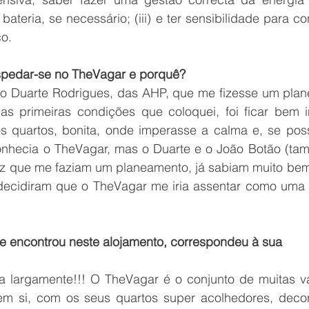
bateria, se necessário; (iii) e ter sensibilidade para co
co.
spedar-se no TheVagar e porquê?
o Duarte Rodrigues, das AHP, que me fizesse um plan
as primeiras condições que coloquei, foi ficar bem i
quartos, bonita, onde imperasse a calma e, se possí
onhecia o TheVagar, mas o Duarte e o João Botão (ta
z que me faziam um planeamento, já sabiam muito bem
 decidiram que o TheVagar me iria assentar como uma lu
ue encontrou neste alojamento, correspondeu à sua
 largamente!!! O TheVagar é o conjunto de muitas var
 em si, com os seus quartos super acolhedores, deco