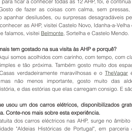
para ficar a conhecer todas as 12 AHP, foi, e continua 
Gosto de fazer as coisas com calma, sem pressas, 
o apanhar desilusões, ou surpresas desagradáveis pe
 conhecer as AHP, visitei Castelo Novo, Idanha-a-Velha
 falamos, visitei 
Belmonte
, Sortelha e Castelo Mendo.
 mais tem gostado na sua visita às AHP e porquê?
qui somos acolhidos com carinho, com tempo, com cla
imples e tão próxima. Também gosto muito dos espaç
 Casas verdadeiramente maravilhosas e o 
TheVagar
 
 mas não menos importante, gosto muito das alde
istória, e das estórias que elas carregam consigo. E são
e usou um dos carros elétricos, disponibilizados gratu
ta. Conte-nos mais sobre esta experiência.
ratuita dos carros eléctricos nas AHP, surge no âmbito
idade "Aldeias Históricas de Portugal", em parceri