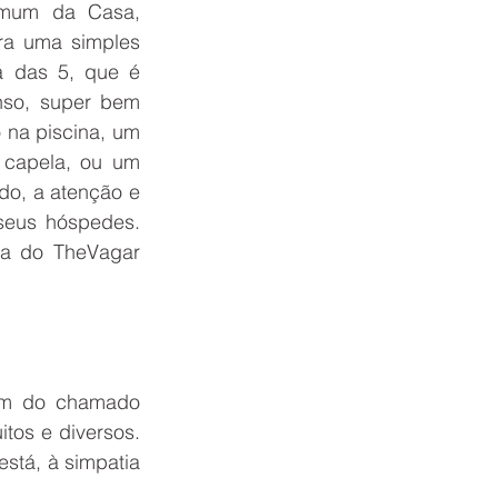
omum da Casa, 
ra uma simples 
 das 5, que é 
nso, super bem 
na piscina, um 
capela, ou um 
do, a atenção e 
seus hóspedes. 
a do TheVagar 
em do chamado 
tos e diversos. 
stá, à simpatia 