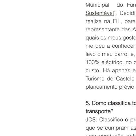
Municipal  do Fu
Sustentável
". Decid
realiza na FIL, par
representante das A
quais os meus gosto
me deu a conhecer 
levo o meu carro, e
100% eléctrico, no 
custo. Há apenas es
Turismo de Castelo
planeamento prévio 
5. Como classifica t
transporte?
JCS: Classifico o p
que se cumpram as se
uma condução defen