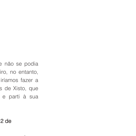
 não se podia 
ro, no entanto, 
ríamos fazer a 
 de Xisto, que 
e parti à sua 
12 de