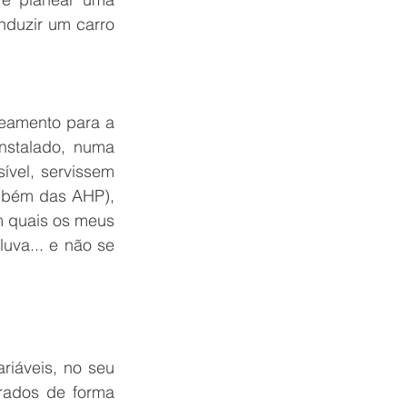
RESERVE ONLINE
nduzir um carro 
eamento para a 
nstalado, numa 
vel, servissem 
mbém das AHP), 
 quais os meus 
va... e não se 
iáveis, no seu 
rados de forma 