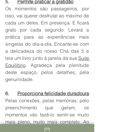
5.       
Permite praticar a gratidão
Os momentos são passageiros, por 
isso, vai querer desfrutar ao máximo de 
cada um deles. Em presença. E ficará 
grato por cada segundo. Levará a 
prática para as experiências mais 
singelas do dia-a-dia. Encante-se com 
a delicadeza do nosso Chá das 5 e 
leia um livro junto à janela da sua 
Suite 
Equilíbrio
. Agradeça pela plenitude 
deste espaço, pelos detalhes, pela 
genuinidade. 
6.       
Proporciona felicidade duradoura
Pelas conexões, pelas memórias, pelo 
preenchimento que geram, os 
momentos vão fazê-lo sentir-se muito 
mais pleno, muito mais completo. Ao 
longo do tempo. Permita-se 