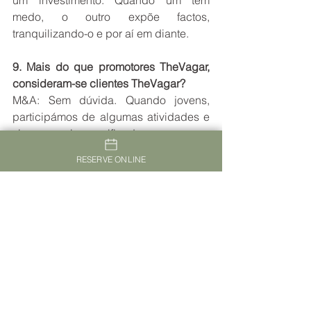
um investimento. Quando um tem 
medo, o outro expõe factos, 
tranquilizando-o e por aí em diante.  
9. Mais do que promotores TheVagar, 
consideram-se clientes TheVagar? 
M&A: Sem dúvida. Quando jovens, 
participámos de algumas atividades e 
viagens mais massificadas, mas, com a 
maturidade e o passar dos anos, 
RESERVE ONLINE
identificamo-nos, cada vez mais, com 
espaços mais acolhedores, tranquilos, 
focados nas Pessoas e na 
personalização do serviço. Na Serra da 
Esperança, temos tantas 
possibilidades de desenvolver 
programas, com foco no bem-estar dos 
nossos Convidados, que essa passa a 
ser uma missão que desenvolvemos 