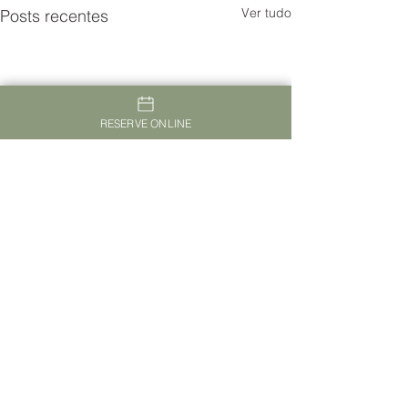
Ver tudo
Posts recentes
RESERVE ONLINE
TheVagar Countryhouse Belmonte
www.thevagar.pt
|
stay@thevagar.pt
Serra da Esperanca, 6250-092 Belmonte -
Portugal