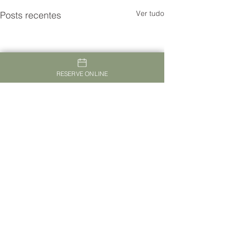
Ver tudo
Posts recentes
RESERVE ONLINE
TheVagar Countryhouse Belmonte
www.thevagar.pt
|
stay@thevagar.pt
Serra da Esperanca, 6250-092 Belmonte -